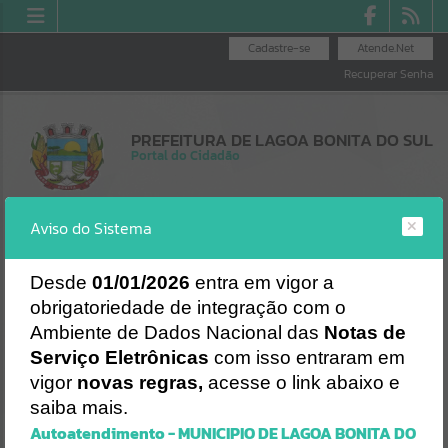
Cadastre-se
Atende.Net
Recuperar Senha
PREFEITURA DE LAGOA BONITA DO SUL
Portal do Cidadão
Aviso do Sistema
Desde
01/01/2026
entra em vigor a
obrigatoriedade de integração com o
Resultados para
""
Ambiente de Dados Nacional das
Notas de
Erro
Serviço Eletrônicas
com isso entraram em
Portais
SISTEMA
vigor
novas regras,
acesse o link abaixo e
Gerenciamento do Sistema
Por favor, aguarde...
saiba mais.
CÓDIGO DA MENSAGEM:
EST-000040
Autoatendimento - MUNICIPIO DE LAGOA BONITA DO
Ocorreu um erro de script:
NOTÍCIAS