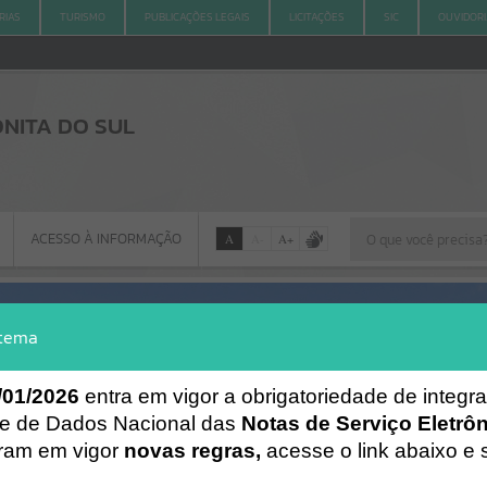
RIAS
TURISMO
PUBLICAÇÕES LEGAIS
LICITAÇÕES
SIC
OUVIDOR
NITA DO SUL
ACESSO À INFORMAÇÃO
A
A
-
A
+
ACESSO À INFORMAÇÃO
stema
Por favor, aguarde...
/01/2026
entra em vigor a obrigatoriedade de integ
e de Dados Nacional das
Notas de Serviço Eletrô
Erro
aram em vigor
novas regras,
acesse o link abaixo e 
SISTEMA