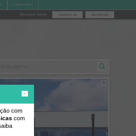
IA
CORONAVÍRUS
Recuperar Senha
Cadastre-se
Atende.Net
ração com
nicas
com
saiba