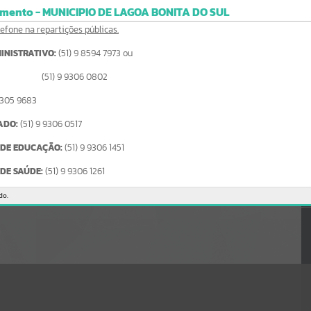
Gerenciamento do Sistema
mento - MUNICIPIO DE LAGOA BONITA DO SUL
CÓDIGO DA MENSAGEM:
EST-000040
efone na repartições públicas.
Ocorreu um erro de script:
Uncaught SyntaxError: Unexpected token '('
INISTRATIVO:
(51) 9 8594 7973 ou
https://lagoabonitadosul.atende.net/cidadao/pagina/static/bundle/w
po_index_2_base_l2_portal_editores_sync_58c475f583ae59a93360a
9 9306 0802
05c9d720c20.js?v=9f8f035f:47
Verificar Mais Detalhes
9305 9683
OK
ADO:
(51) 9 9306 0517
 DE EDUCAÇÃO:
(51) 9 9306 1451
DE SAÚDE:
(51) 9 9306 1261
do.