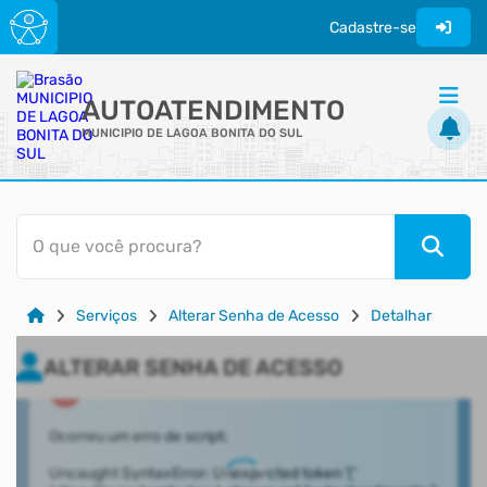
Cadastre-se
AUTOATENDIMENTO
MUNICIPIO DE LAGOA BONITA DO SUL
ACESSO RÁPIDO
O que você procura?
Acessibilidade
Cidadão
Serviços
Alterar Senha de Acesso
Detalhar
Transparência
ALTERAR SENHA DE ACESSO