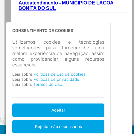
Transparência
Autoatendimento - MUNICIPIO DE LAGOA
BONITA DO SUL
LOCALIZAÇÃO
RUA PEDRO MACIEL, Nº 1230, CENTRO
Lagoa Bonita do Sul/
CEP: 96.920-000
CONSENTIMENTO DE COOKIES
Abrir no Mapa
CONTATOS
Utilizamos cookies e tecnologias
(51) 99306-0802
semelhantes para fornecer-lhe uma
lagoabonitadosul@gmail.com
melhor experiência de navegação, assim
HORÁRIO DE ATENDIMENTO
como providenciar alguns recursos
essenciais.
Segunda-feira 8:00 às 12:00 - 13:00 às 17:00
Terça-feira 8:00 às 12:00 - 13:00 às 17:00
Leia sobre
Políticas de uso de cookies.
Quarta-feira 8:00 às 12:00 - 13:00 às 17:00
Leia sobre
Políticas de privacidade.
Quinta-feira 8:00 às 12:00 - 13:00 às 17:00
Leia sobre
Termos de Uso.
Sexta-feira 8:00 às 12:00 - 13:00 às 17:00
Aceitar
Rejeitar não necessários